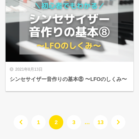
2021年8月13日
シンセサイザー音作りの基本⑧ 〜LFOのしくみ〜
1
2
3
…
13