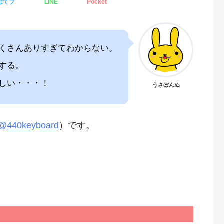
はてブ
LINE
Pocket
くさんありすぎてわからない。
する。
しい・・・！
うさぼんぬ
@440keyboard
）です。